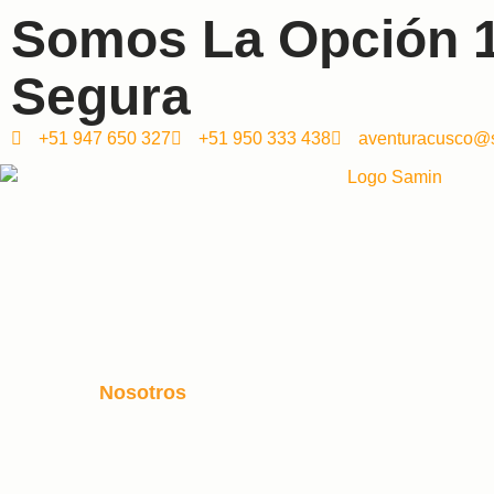
Somos La Opción 
Segura
+51 947 650 327
+51 950 333 438
aventuracusco@
Nosotros