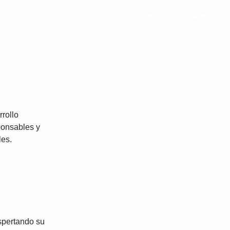
Inicio
Nosotros
rollo
ponsables y
les.
espertando su