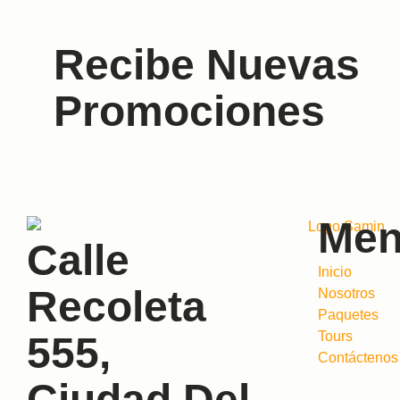
Recibe Nuevas
Promociones
Me
Calle
Inicio
Recoleta
Nosotros
Paquetes
Tours
555,
Contáctenos
Ciudad Del