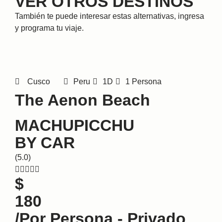
VER OTROS DESTINOS
También te puede interesar estas alternativas, ingresa
y programa tu viaje.
Cusco
Peru
1D
1 Persona
The Aenon Beach
MACHUPICCHU
BY CAR
(5.0)





$
180
/por Persona - Privado