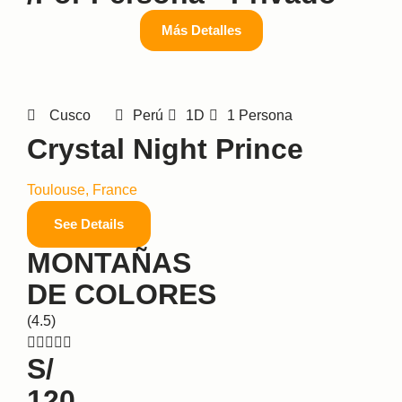
Más Detalles
Cusco
Perú
1D
1 Persona
Crystal Night Prince
Toulouse, France
See Details
MONTAÑAS
DE COLORES
(4.5)





S/
120