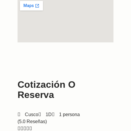
Cotización O
Reserva
Cusco
1D
1 persona
(5.0 Reseñas)




