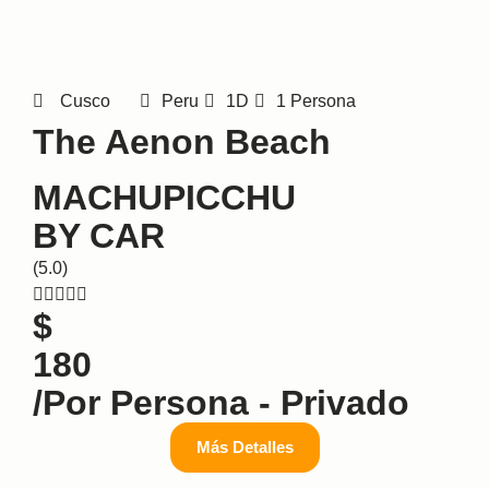
Cusco
Peru
1D
1 Persona
The Aenon Beach
MACHUPICCHU
BY CAR
(5.0)





$
180
/por Persona - Privado
Más Detalles