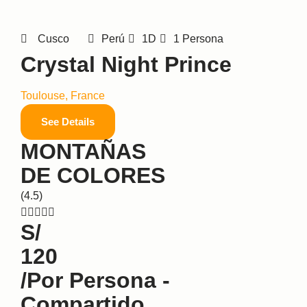
Cusco
Perú
1D
1 Persona
Crystal Night Prince
Toulouse, France
See Details
MONTAÑAS
DE COLORES
(4.5)





S/
120
/por Persona -
Compartido