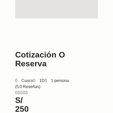
Cotización O
Reserva
Cusco
1D
1 persona
(5.0 Reseñas)





S/
250