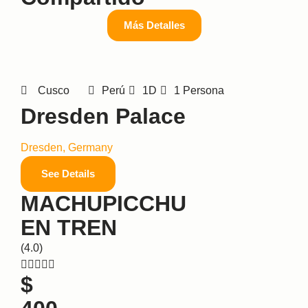
Más Detalles
Cusco
Perú
1D
1 Persona
Dresden Palace
Dresden, Germany
See Details
MACHUPICCHU
EN TREN
(4.0)





$